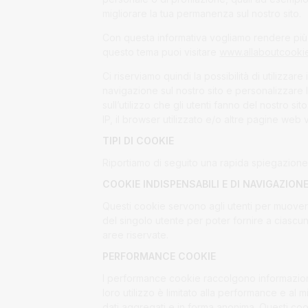
migliorare la tua permanenza sul nostro sito.
Con questa informativa vogliamo rendere più c
questo tema puoi visitare
www.allaboutcooki
Ci riserviamo quindi la possibilità di utilizzar
navigazione sul nostro sito e personalizzare l’
sull’utilizzo che gli utenti fanno del nostro sit
IP, il browser utilizzato e/o altre pagine web v
TIPI DI COOKIE
Riportiamo di seguito una rapida spiegazione 
COOKIE INDISPENSABILI E DI NAVIGAZION
Questi cookie servono agli utenti per muoversi
del singolo utente per poter fornire a ciascu
aree riservate.
PERFORMANCE COOKIE
I performance cookie raccolgono informazioni 
loro utilizzo è limitato alla performance e al 
dati aggregati e in forma anonima. Questi co