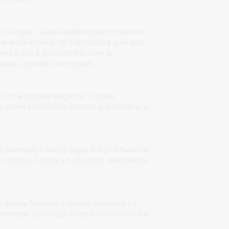
 o la lingua). Questi cookie possono servire
er evitare che si offra di nuovo a quel dato
nima e non è possibile tracciare la
aneo, di prime o terze parti.
ea con le proprie esigenze. I cookie
i, come inserzionisti aziende pubblicitarie, e
d esempio) o servizi legati si Social Network
 invitiamo l’utente ad informarsi direttamente
e questa funzione e limitare, bloccare ed
 intendete comunque limitare l’uso dei cookie