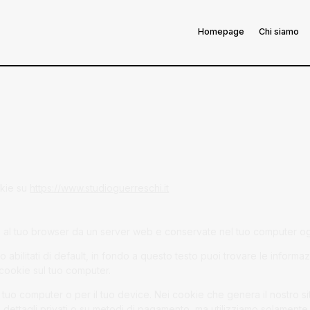
Homepage
Chi siamo
okie su
https://www.studioguerreschi.it
te al tuo browser da un server web e conservate nel tuo computer ogni
abilitati di default, in fondo a questo testo puoi trovare le informa
cookie sul tuo computer.
 tuo computer o per il tuo device. Nei cookie che genera il nostro s
dettagli privati o su metodi di pagamento, ma utilizziamo solamente i