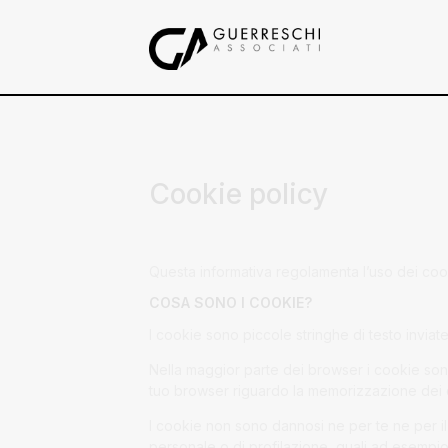
Cookie policy
Questa informativa regolamenta l’uso dei co
COSA SONO I COOKIE?
I cookie sono piccole stringhe di testo invia
Nella maggior parte dei browser i cookie sono 
tuo browser riguardo la memorizzazione dei 
I cookie non sono dannosi ne per te ne per il
personale o di profilazione, quali ad esempio 