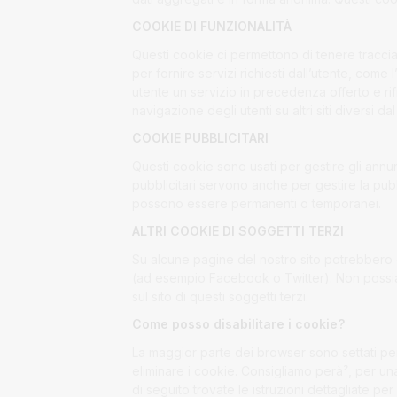
COOKIE DI FUNZIONALITÀ
Questi cookie ci permettono di tenere traccia
per fornire servizi richiesti dall’utente, co
utente un servizio in precedenza offerto e rif
navigazione degli utenti su altri siti diversi
COOKIE PUBBLICITARI
Questi cookie sono usati per gestire gli annunc
pubblicitari servono anche per gestire la pubb
possono essere permanenti o temporanei.
ALTRI COOKIE DI SOGGETTI TERZI
Su alcune pagine del nostro sito potrebbero e
(ad esempio Facebook o Twitter). Non possiamo 
sul sito di questi soggetti terzi.
Come posso disabilitare i cookie?
La maggior parte dei browser sono settati per
eliminare i cookie. Consigliamo perà², per un
di seguito trovate le istruzioni dettagliate p