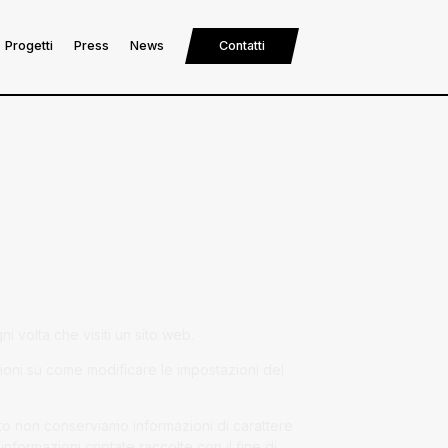
Progetti
Press
News
Contatti
 volta che visiti un sito web.
zioni su come modificare le impostazioni del
ito non conserviamo informazioni di carattere
nformazioni criptate raccolte con il fine di