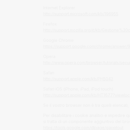
Internet Explorer
http://support.microsoft.com/kb/196955
Firefox
http://support.mozilla.org/it/kb/Gestione%
Google Chrome
https://support.google.com/chrome/answer/
Opera
http://www.opera.com/browser/tutorials/secur
Safari
http://support.apple.com/kb/PH5042
Safari iOS (iPhone, iPad, iPod touch)
http://support.apple.com/kb/HT1677?viewloca
Se il vostro browser non è tra quelli elencati,
Per disabilitare i cookie analitici e impedire 
si tratta di un componente aggiuntivo del bro
https://tools.google.com/dlpage/gaoptout