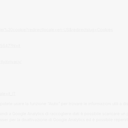
20dei%20cookie?redirectlocale=en-US&redirectslug=Cookies
95647?hl=it
ity/privacy/
le=it_IT
 potete usare la funzione “Aiuto” per trovare le informazioni utili a di
quindi a Google Analytics di raccogliere dati è possibile scaricare un 
wser per la disattivazione di Google Analytics ed è possibile reperir