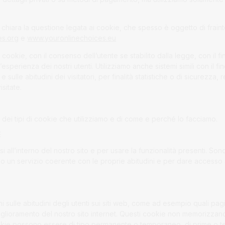
hiara la questione legata ai cookie, che spesso è oggetto di frainte
es.org
e
www.youronlinechoices.eu
e i cookie, con il consenso dell’utente se stabilito dalla legge, con il 
esperienza dei nostri utenti. Utilizziamo anche sistemi simili con il fi
o e sulle abitudini dei visitatori, per finalità statistiche o di sicurez
isitate.
dei tipi di cookie che utilizziamo e di come e perché lo facciamo.
E
 all’interno del nostro sito e per usare la funzionalità presenti. So
no un servizio coerente con le proprie abitudini e per dare accesso 
sulle abitudini degli utenti sui siti web, come ad esempio quali pag
miglioramento del nostro sito internet. Questi cookie non memorizzano d
okie possono essere di tipo permanente o temporaneo, di prime o te