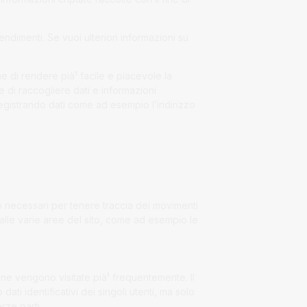
ndimenti. Se vuoi ulteriori informazioni su
fine di rendere pià¹ facile e piacevole la
ne di raccogliere dati e informazioni
za, registrando dati come ad esempio l’indirizzo
no necessari per tenere traccia dei movimenti
alle varie aree del sito, come ad esempio le
ine vengono visitate pià¹ frequentemente. Il
ati identificativi dei singoli utenti, ma solo
rze parti.