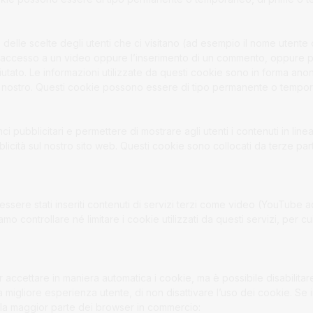
 delle scelte degli utenti che ci visitano (ad esempio il nome utente
me l’accesso a un video oppure l’inserimento di un commento, oppure p
iutato. Le informazioni utilizzate da questi cookie sono in forma ano
 dal nostro. Questi cookie possono essere di tipo permanente o tempor
i pubblicitari e permettere di mostrare agli utenti i contenuti in lin
licità sul nostro sito web. Questi cookie sono collocati da terze part
ssere stati inseriti contenuti di servizi terzi come video (YouTube a
controllare né limitare i cookie utilizzati da questi servizi, per cui
 accettare in maniera automatica i cookie, ma è possibile disabilitar
a migliore esperienza utente, di non disattivare l’uso dei cookie. Se
er la maggior parte dei browser in commercio: