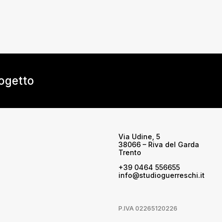
rogetto
Via Udine, 5
38066 – Riva del Garda
Trento
+39 0464 556655
info@studioguerreschi.it
P.IVA 02265120226