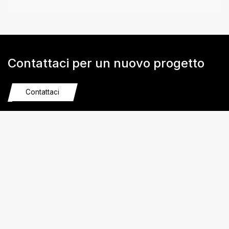
Contattaci per un nuovo progetto
Contattaci
STUDIO
Thomas Guerreschi
Claudio Falcieri
GUERRESCHI
Stefano Mazzoldi
& ASSOCIATI
Via Udine, 5
38066 – Riva del Garda
Trento