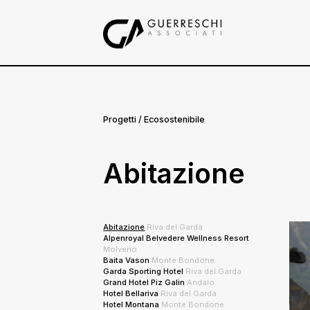
Progetti
/ Ecosostenibile
Abitazione
Abitazione
Riva del Garda
Alpenroyal Belvedere Wellness Resort
Molveno
Baita Vason
Monte Bondone
Garda Sporting Hotel
Riva del Garda
Grand Hotel Piz Galin
Andalo
Hotel Bellariva
Riva del Garda
Hotel Montana
Monte Bondone