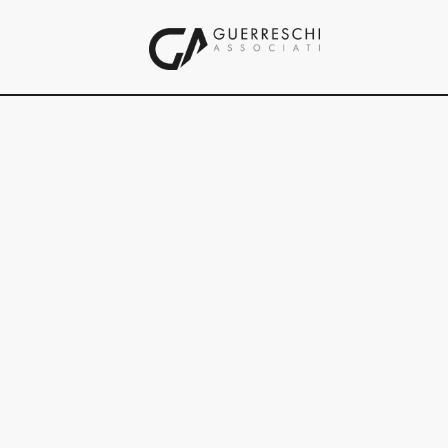
Abitazione
Riva del Garda
Alpenroyal Belvedere Wellness Resort
Molveno
Baita Vason
Monte Bondone
Garda Sporting Hotel
Riva del Garda
Grand Hotel Piz Galin
Andalo
Hotel Bellariva
Riva del Garda