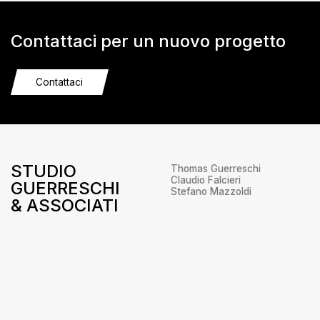
Contattaci per un nuovo progetto
Contattaci
STUDIO
Thomas Guerreschi
Claudio Falcieri
GUERRESCHI
Stefano Mazzoldi
& ASSOCIATI
Via Udine, 5
38066 – Riva del Garda
Trento
+39 0464 556655
info@studioguerreschi.it