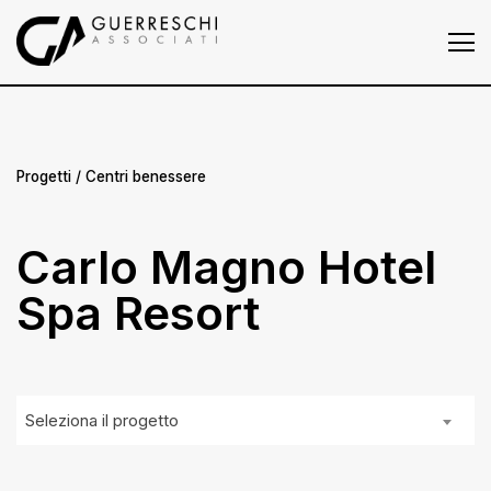
Homepage
Chi siamo
Progetti
Progetti
/ Centri benessere
Press
Carlo Magno Hotel
News
Spa Resort
Contatti
Seleziona il progetto