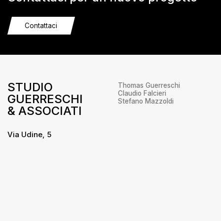
Contattaci
STUDIO
Thomas Guerreschi
Claudio Falcieri
GUERRESCHI
Stefano Mazzoldi
& ASSOCIATI
Via Udine, 5
38066 – Riva del Garda
Trento
+39 0464 556655
info@studioguerreschi.it
Privacy
/
Cookie