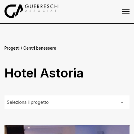
Homepage
Chi siamo
Progetti
Progetti
/ Centri benessere
Press
Hotel Astoria
News
Contatti
Seleziona il progetto