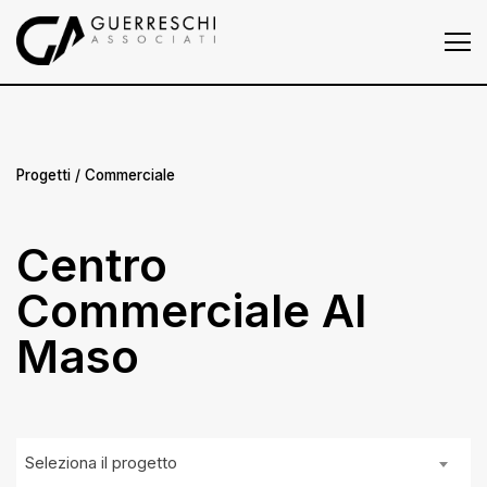
Homepage
Chi siamo
Progetti
Progetti
/ Commerciale
Press
Centro
News
Commerciale Al
Contatti
Maso
Seleziona il progetto