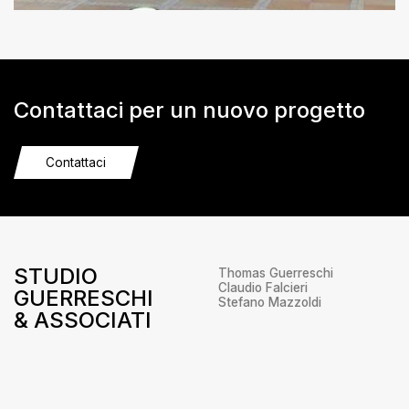
Contattaci per un nuovo progetto
Contattaci
STUDIO
Thomas Guerreschi
Claudio Falcieri
GUERRESCHI
Stefano Mazzoldi
& ASSOCIATI
Via Udine, 5
38066 – Riva del Garda
Trento