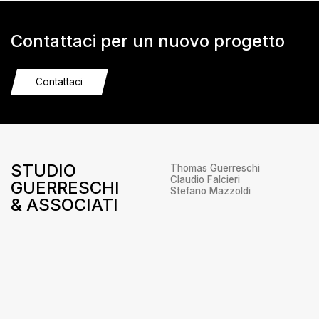
Contattaci per un nuovo progetto
Contattaci
STUDIO
Thomas Guerreschi
Claudio Falcieri
GUERRESCHI
Stefano Mazzoldi
& ASSOCIATI
Via Udine, 5
38066 – Riva del Garda
Trento
+39 0464 556655
info@studioguerreschi.it