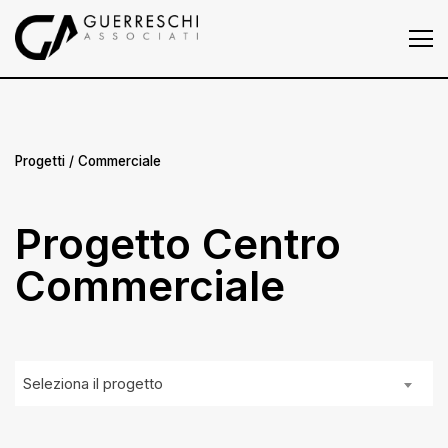
Homepage
Chi siamo
Progetti
Progetti
/ Commerciale
Press
Progetto Centro
News
Commerciale
Contatti
Seleziona il progetto