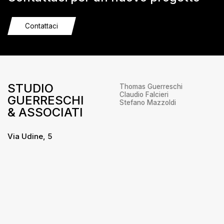
Contattaci
STUDIO
Thomas Guerreschi
Claudio Falcieri
GUERRESCHI
Stefano Mazzoldi
& ASSOCIATI
Via Udine, 5
38066 – Riva del Garda
Trento
+39 0464 556655
info@studioguerreschi.it
Privacy
/
Cookie