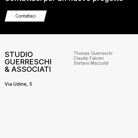
Contattaci
STUDIO
Thomas Guerreschi
Claudio Falcieri
GUERRESCHI
Stefano Mazzoldi
& ASSOCIATI
Via Udine, 5
38066 – Riva del Garda
Trento
+39 0464 556655
info@studioguerreschi.it
Privacy
/
Cookie