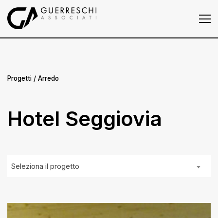
Homepage
Chi siamo
Progetti
Progetti
/ Arredo
Press
Hotel Seggiovia
News
Contatti
Seleziona il progetto