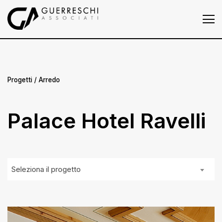
Homepage
Chi siamo
Progetti
Progetti
/ Arredo
Press
Palace Hotel Ravelli
News
Contatti
Seleziona il progetto