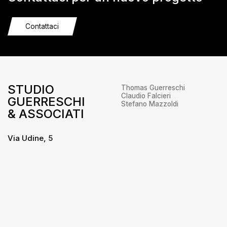
Contattaci
STUDIO
Thomas Guerreschi
Claudio Falcieri
GUERRESCHI
Stefano Mazzoldi
& ASSOCIATI
Via Udine, 5
38066 – Riva del Garda
Trento
+39 0464 556655
info@studioguerreschi.it
Privacy
/
Cookie