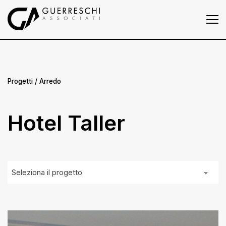
Homepage
Chi siamo
Progetti
Progetti
/ Arredo
Press
Hotel Taller
News
Contatti
Seleziona il progetto