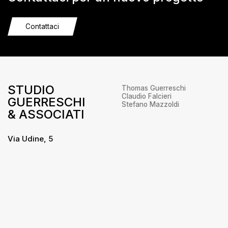
Contattaci
STUDIO
Thomas Guerreschi
Claudio Falcieri
GUERRESCHI
Stefano Mazzoldi
& ASSOCIATI
Via Udine, 5
38066 – Riva del Garda
Trento
+39 0464 556655
info@studioguerreschi.it
Privacy
/
Cookie