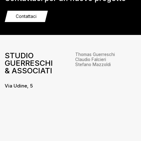
Contattaci
STUDIO
Thomas Guerreschi
Claudio Falcieri
GUERRESCHI
Stefano Mazzoldi
& ASSOCIATI
Via Udine, 5
38066 – Riva del Garda
Trento
+39 0464 556655
info@studioguerreschi.it
Privacy
/
Cookie