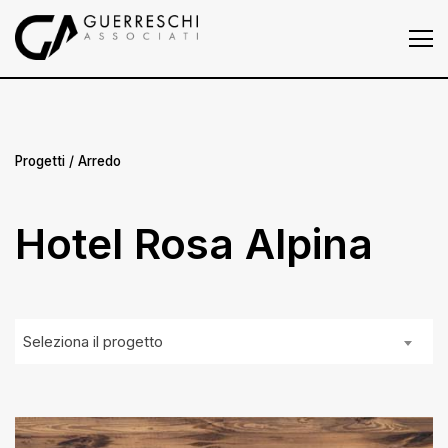
Homepage
Chi siamo
Progetti
Progetti
/ Arredo
Press
Hotel Rosa Alpina
News
Contatti
Seleziona il progetto